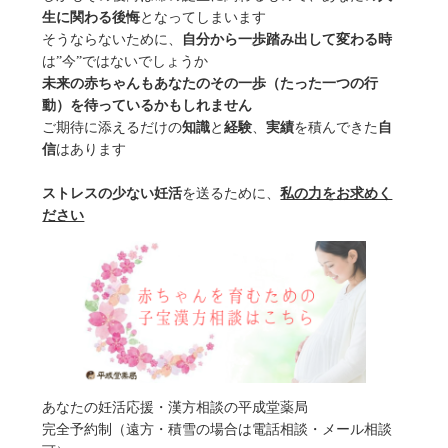
生に関わる後悔
となってしまいます
そうならないために、
自分から一歩踏み出して変わる時
は”今”ではないでしょうか
未来の赤ちゃんもあなたのその一歩（たった一つの行
動）を待っているかもしれません
ご期待に添えるだけの
知識
と
経験
、
実績
を積んできた
自
信
はあります
ストレスの少ない妊活
を送るために、
私の力をお求めく
ださい
あなたの妊活応援・漢方相談の平成堂薬局
完全予約制（遠方・積雪の場合は電話相談・メール相談