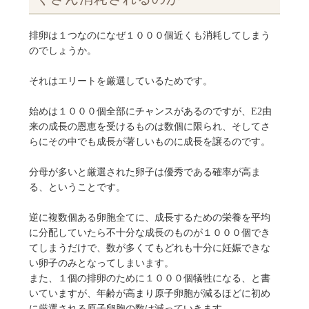
排卵は１つなのになぜ１０００個近くも消耗してしまう
のでしょうか。
それはエリートを厳選しているためです。
始めは１０００個全部にチャンスがあるのですが、E2由
来の成長の恩恵を受けるものは数個に限られ、そしてさ
らにその中でも成長が著しいものに成長を譲るのです。
分母が多いと厳選された卵子は優秀である確率が高ま
る、ということです。
逆に複数個ある卵胞全てに、成長するための栄養を平均
に分配していたら不十分な成長のものが１０００個でき
てしまうだけで、数が多くてもどれも十分に妊娠できな
い卵子のみとなってしまいます。
また、１個の排卵のために１０００個犠牲になる、と書
いていますが、年齢が高まり原子卵胞が減るほどに初め
に厳選される原子卵胞の数は減っていきます。