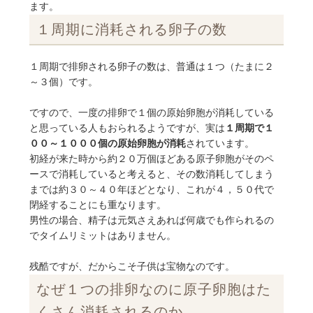
ます。
１周期に消耗される卵子の数
１周期で排卵される卵子の数は、普通は１つ（たまに２
～３個）です。
ですので、一度の排卵で１個の原始卵胞が消耗している
と思っている人もおられるようですが、実は
１周期で１
００～１０００個の原始卵胞が消耗
されています。
初経が来た時から約２０万個ほどある原子卵胞がそのペ
ースで消耗していると考えると、その数消耗してしまう
までは約３０～４０年ほどとなり、これが４，５０代で
閉経することにも重なります。
男性の場合、精子は元気さえあれば何歳でも作られるの
でタイムリミットはありません。
残酷ですが、だからこそ子供は宝物なのです。
なぜ１つの排卵なのに原子卵胞はた
くさん消耗されるのか