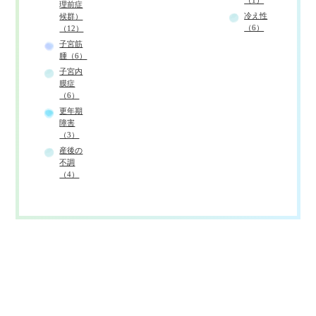
理前症
冷え性
候群）
（6）
（12）
子宮筋
腫（6）
子宮内
膜症
（6）
更年期
障害
（3）
産後の
不調
（4）