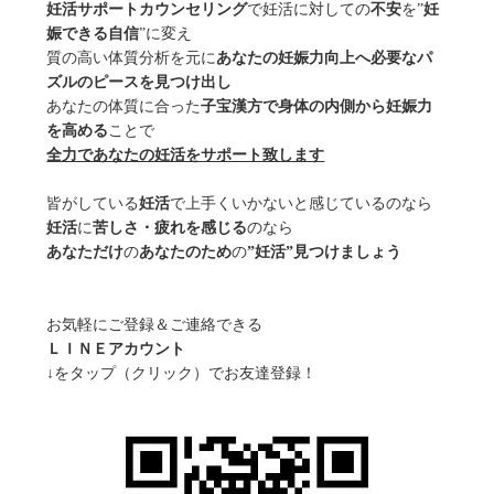
妊活サポートカウンセリング
で妊活に対しての
不安
を”
妊
娠できる自信
”に変え
質の高い体質分析を元に
あなたの妊娠力向上へ必要なパ
ズルのピースを見つけ出し
あなたの体質に合った
子宝漢方で身体の内側から妊娠力
を高める
ことで
全力であなたの妊活をサポート致します
皆がしている
妊活
で上手くいかないと感じているのなら
妊活
に
苦しさ・疲れを感じる
のなら
あなただけ
の
あなたのため
の
”妊活”見つけましょう
お気軽にご登録＆ご連絡できる
ＬＩＮＥアカウント
↓をタップ（クリック）でお友達登録！