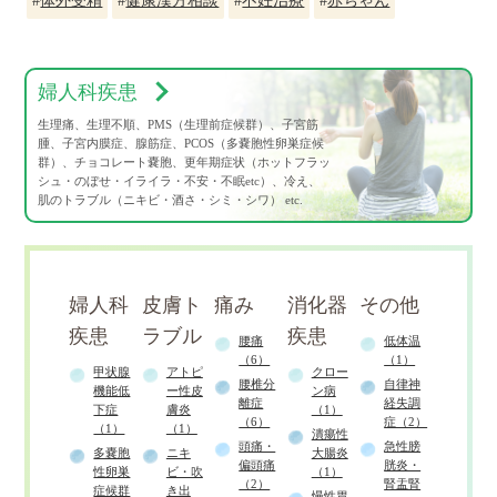
#
体外受精
#
健康漢方相談
#
不妊治療
#
赤ちゃん
婦人科疾患
生理痛、生理不順、PMS（生理前症候群）、子宮筋
腫、子宮内膜症、腺筋症、PCOS（多嚢胞性卵巣症候
群）、チョコレート嚢胞、更年期症状（ホットフラッ
シュ・のぼせ・イライラ・不安・不眠etc）、冷え、
肌のトラブル（ニキビ・酒さ・シミ・シワ） etc.
婦人科
皮膚ト
痛み
消化器
その他
疾患
ラブル
疾患
腰痛
低体温
（6）
（1）
甲状腺
アトピ
クロー
腰椎分
自律神
機能低
ー性皮
ン病
離症
経失調
下症
膚炎
（1）
（6）
症（2）
（1）
（1）
潰瘍性
頭痛・
急性膀
多嚢胞
ニキ
大腸炎
偏頭痛
胱炎・
性卵巣
ビ・吹
（1）
（2）
腎盂腎
症候群
き出
慢性胃