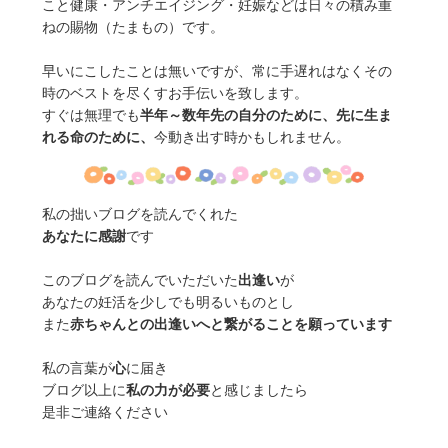
こと健康・アンチエイジング・妊娠などは日々の積み重
ねの賜物（たまもの）です。
早いにこしたことは無いですが、常に手遅れはなくその
時のベストを尽くすお手伝いを致します。
すぐは無理でも
半年～数年先の自分のために、先に生ま
れる命のために、
今動き出す時かもしれません。
私の拙いブログを読んでくれた
あなたに感謝
です
このブログを読んでいただいた
出逢い
が
あなたの妊活を少しでも明るいものとし
また
赤ちゃんとの出逢いへと繋がることを願っています
私の言葉が
心
に届き
ブログ以上に
私の力が必要
と感じましたら
是非ご連絡ください