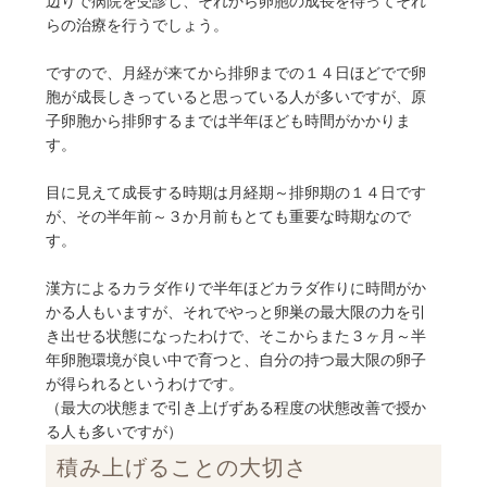
辺りで病院を受診し、それから卵胞の成長を待ってそれ
らの治療を行うでしょう。
ですので、月経が来てから排卵までの１４日ほどでで卵
胞が成長しきっていると思っている人が多いですが、原
子卵胞から排卵するまでは半年ほども時間がかかりま
す。
目に見えて成長する時期は月経期～排卵期の１４日です
が、その半年前～３か月前もとても重要な時期なので
す。
漢方によるカラダ作りで半年ほどカラダ作りに時間がか
かる人もいますが、それでやっと卵巣の最大限の力を引
き出せる状態になったわけで、そこからまた３ヶ月～半
年卵胞環境が良い中で育つと、自分の持つ最大限の卵子
が得られるというわけです。
（最大の状態まで引き上げずある程度の状態改善で授か
る人も多いですが）
積み上げることの大切さ