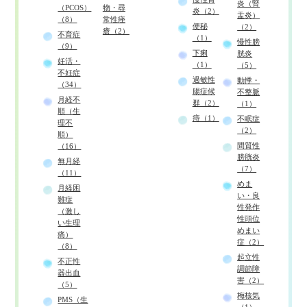
炎（腎
（PCOS）
物・尋
炎（2）
盂炎）
（8）
常性痤
便秘
（2）
瘡（2）
不育症
（1）
慢性膀
（9）
下痢
胱炎
妊活・
（1）
（5）
不妊症
過敏性
動悸・
（34）
腸症候
不整脈
月経不
群（2）
（1）
順（生
痔（1）
不眠症
理不
（2）
順）
間質性
（16）
膀胱炎
無月経
（7）
（11）
めま
月経困
い・良
難症
性発作
（激し
性頭位
い生理
めまい
痛）
症（2）
（8）
起立性
不正性
調節障
器出血
害（2）
（5）
梅核気
PMS（生
（1）