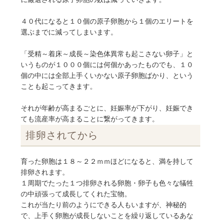
４０代になると１０個の原子卵胞から１個のエリートを
選ぶまでに減ってしまいます。
「受精～着床～成長～染色体異常も起こさない卵子」と
いうものが１０００個には何個かあったものでも、１０
個の中には全部上手くいかない原子卵胞ばかり、という
ことも起こってきます。
それが年齢が高まるごとに、妊娠率が下がり、妊娠でき
ても流産率が高まることに繋がってきます。
排卵されてから
育った卵胞は１８～２２ｍｍほどになると、満を持して
排卵されます。
１周期でたった１つ排卵される卵胞・卵子も色々な犠牲
の中頑張って成長してくれた宝物。
これが当たり前のようにできる人もいますが、神秘的
で、上手く卵胞が成長しないことを繰り返しているあな