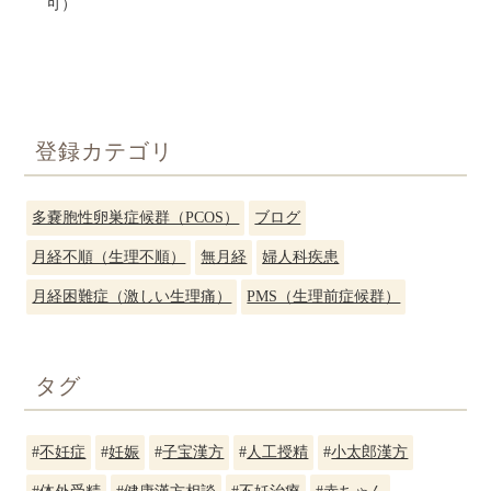
可）
登録カテゴリ
多嚢胞性卵巣症候群（PCOS）
ブログ
月経不順（生理不順）
無月経
婦人科疾患
月経困難症（激しい生理痛）
PMS（生理前症候群）
タグ
#
不妊症
#
妊娠
#
子宝漢方
#
人工授精
#
小太郎漢方