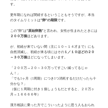
す。
更年期になれば閉経するということもそうですが、本当
のタイムリミットは
”卵”の期限
です。
この”卵”は
”原始卵胞”
と言われ、女性が生まれたときには
２００万個
ほどあります。
が、初経が来ていない間（主に１０～１４才まで）にも
自然消滅し、初経が来る頃にはその
１／１０ほどの２０
～３０万個
ほどになってしまいます。
「２００万→２０～３０万ってすごい減ってるじゃ
ん！」
「でも1ヶ月（1周期）につき1つ消耗するだけだったら十
分かな？」
（仮に１周期に付き１個しょうもだとすると、２０万ヶ
月→１６６６６年）
漢方相談に乗った方でこういったように思う人もおられ