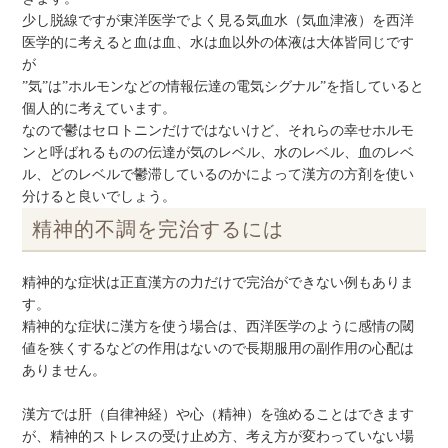
少し脱線ですが東洋医学でよく見る気血水（気血津液）を西洋
医学的に考えると血は血、水は血以外の体液は大体皆同じです
が
”気”は”ホルモンなどの情報伝達の電気シグナル”を指していると
個人的に考えています。
なので鬱はセロトニンだけではないけど、それらの幸せホルモ
ンと呼ばれるものの伝達が気のレベル、水のレベル、血のレベ
ル、どのレベルで鬱滞しているのかによって漢方の方剤を使い
分けると良いでしょう。
精神的不調を完治するには
精神的な症状は正直漢方の力だけで完治ができない例もありま
す。
精神的な症状に漢方を使う場合は、西洋医学のように感情の閾
値を狭くするなどの作用はないので長期服用の副作用の心配は
ありません。
漢方では肝（自律神経）や心（精神）を強めることはできます
が、精神的ストレスの受け止め方、考え方が変わっていない場