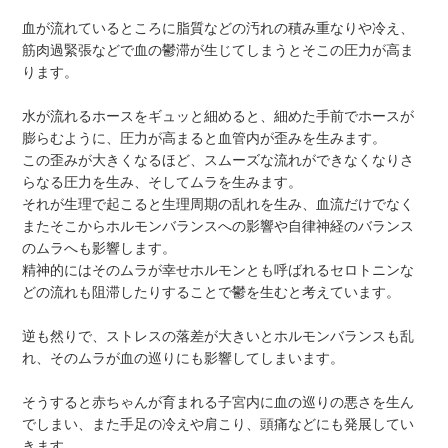
血が流れているところに脂質などの汚れの積み重なりや冷え、
筋肉過緊張などで血の鬱滞が生じてしまうとそこの圧力が高ま
ります。
水が流れるホースをギュッと細めると、細めた手前でホースが
膨らむように、圧力が高まると血管内が歪みを生みます。
この歪みが大きくなるほど、スムーズな流れができなくなりさ
らなる圧力を生み、そしてムラを生みます。
それが生理で起こると生理周期の乱れを生み、血流だけでなく
またそこからホルモンバランスへの影響や自律神経のバランス
のムラへも影響します。
精神的にはそのムラが幸せホルモンとも呼ばれるセロトニンな
どの流れも阻滞したりすることで鬱を生むと考えています。
逆も然りで、ストレスの落差が大きいとホルモンバランスも乱
れ、そのムラが血の巡りにも影響してしまいます。
そうすると赤ちゃんが育まれる子宮内に血の巡りの悪さを生ん
でしまい、また手足の冷えや肩こり、頭痛などにも発展してい
きます。