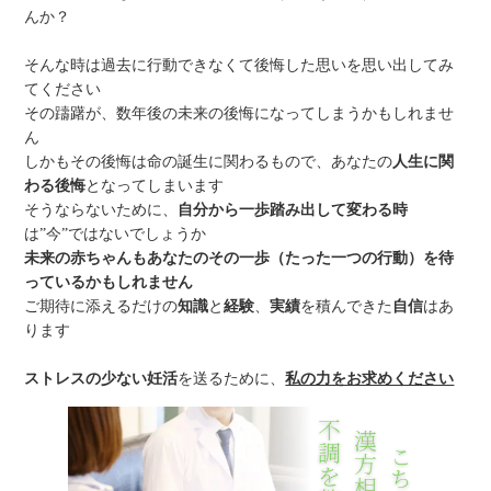
んか？
そんな時は過去に行動できなくて後悔した思いを思い出してみ
てください
その躊躇が、数年後の未来の後悔になってしまうかもしれませ
ん
しかもその後悔は命の誕生に関わるもので、あなたの
人生に関
わる後悔
となってしまいます
そうならないために、
自分から一歩踏み出して変わる時
は”今”ではないでしょうか
未来の赤ちゃんもあなたのその一歩（たった一つの行動）を待
っているかもしれません
ご期待に添えるだけの
知識
と
経験
、
実績
を積んできた
自信
はあ
ります
ストレスの少ない妊活
を送るために、
私の力をお求めください