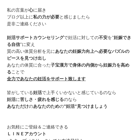
私の言葉が
心
に届き
ブログ以上に
私の力が必要
と感じましたら
是非ご連絡ください
妊活サポートカウンセリング
で妊活に対しての
不安
を”
妊娠でき
る自信
”に変え
質の高い体質分析を元に
あなたの妊娠力向上へ必要なパズルの
ピースを見つけ出し
あなたの体質に合った
子宝漢方で身体の内側から妊娠力を高め
る
ことで
全力であなたの妊活をサポート致します
皆がしている
妊活
で上手くいかないと感じているのなら
妊活
に
苦しさ・疲れを感じる
のなら
あなただけ
の
あなたのため
の
”妊活”見つけましょう
お気軽にご登録＆ご連絡できる
ＬＩＮＥアカウント