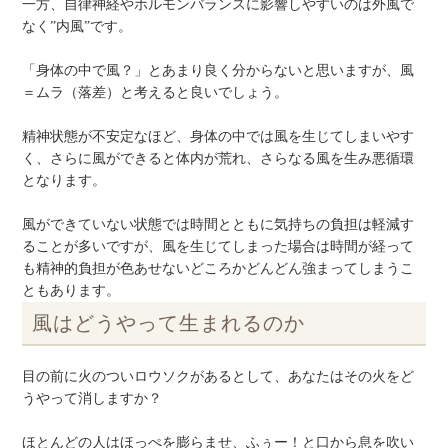
一方、自律神経やホルモンバランスに影響しやすいのは外風で
なく”内風”です。
「身体の中で風？」とあまり良く分からないと思いますが、風
＝ムラ（落差）と考えると良いでしょう。
精神状態が不安定なほど、身体の中では風を生じてしまいやす
く、さらに風ができると体内が荒れ、さらなる風を生み悪循環
となります。
風ができていない状態では時間とともに気持ちの負担は軽減す
ることが多いですが、風を生じてしまった場合は時間が経って
も精神的負担が色あせないどころかどんどん強まってしまうこ
ともあります。
風はどうやって生まれるのか
目の前に火のついロウソクがあるとして、あなたはその火をど
うやって消しますか？
ほとんどの人はほっぺを膨らませ、ふぅー！と口から息を吹い