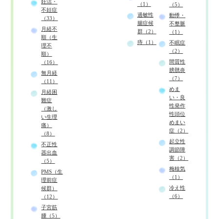
妊活・
（1）
（5）
不妊症
過敏性
動悸・
（33）
腸症候
不整脈
月経不
群（2）
（1）
順（生
痔（1）
不眠症
理不
（2）
順）
間質性
（16）
膀胱炎
無月経
（7）
（11）
めま
月経困
い・良
難症
性発作
（激し
性頭位
い生理
めまい
痛）
症（2）
（8）
起立性
不正性
調節障
器出血
害（2）
（5）
梅核気
PMS（生
（1）
理前症
冷え性
候群）
（6）
（12）
子宮筋
腫（5）