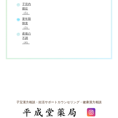
子宮内
膜症
（5）
更年期
障害
（3）
産後の
不調
（4）
子宝漢方相談・妊活サポートカウンセリング・健康漢方相談