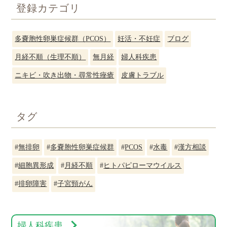
登録カテゴリ
多嚢胞性卵巣症候群（PCOS）
妊活・不妊症
ブログ
月経不順（生理不順）
無月経
婦人科疾患
ニキビ・吹き出物・尋常性痤瘡
皮膚トラブル
タグ
#
無排卵
#
多嚢胞性卵巣症候群
#
PCOS
#
水毒
#
漢方相談
#
細胞異形成
#
月経不順
#
ヒトパピローマウイルス
#
排卵障害
#
子宮頸がん
婦人科疾患