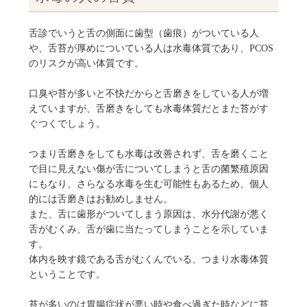
舌診でいうと舌の側面に歯型（歯痕）がついている人
や、舌苔が厚めについている人は水毒体質であり、PCOS
のリスクが高い体質です。
口臭や苔が多いと不快だからと舌磨きをしている人が増
えていますが、舌磨きをしても水毒体質だとまた苔がす
ぐつくでしょう。
つまり舌磨きをしても水毒は改善されず、舌を磨くこと
で目に見えない傷が舌についてしまうと舌の菌繁殖原因
にもなり、さらなる水毒を生む可能性もあるため、個人
的には舌磨きはお勧めしません。
また、舌に歯形がついてしまう原因は、水分代謝が悪く
舌がむくみ、舌が歯に当たってしまうことを示していま
す。
体内を映す鏡である舌がむくんでいる、つまり水毒体質
ということです。
苔が多いのは胃腸症状が悪い時や食べ過ぎた時などに苔