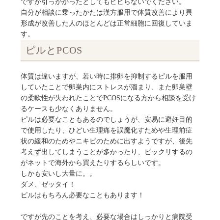
ですが引っかかったとしてもビビらないでください。
自分が相談に乗ったかたは漢方服用で体質改善により異
形成が改善した人のほとんどは正常細胞に回復していま
す。
ピルとPCOS
体質は違いますが、若い時に排卵を抑制するピルを服用
していたことで卵巣内にストレスが溜まり、また卵巣壁
の柔軟性が失われたことでPCOSになる方から相談を受け
るケースも少なくありません。
ピルは必要なこともあるのでしょうが、安易に避妊目的
で使用したり、ひどい生理痛を誤魔化すためや生理前症
状の緩和のためやニキビのために出すようですが、後先
考えず出してしまうことが多かったり、ビックリするの
がネットで海外から買えたりするらしいです。
しかも安いし大量に。。
ダメ、ゼッタイ！
ピルはもちろん必要なこともあります！
ですが先のことを考え、必要な場合はしっかりと病院受