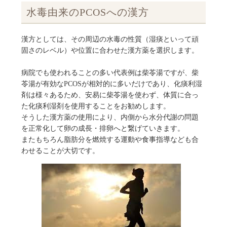
水毒由来のPCOSへの漢方
漢方としては、その周辺の水毒の性質（湿痰といって頑
固さのレベル）や位置に合わせた漢方薬を選択します。
病院でも使われることの多い代表例は柴苓湯ですが、柴
苓湯が有効なPCOSが相対的に多いだけであり、化痰利湿
剤は様々あるため、安易に柴苓湯を使わず、体質に合っ
た化痰利湿剤を使用することをお勧めします。
そうした漢方薬の使用により、内側から水分代謝の問題
を正常化して卵の成長・排卵へと繋げていきます。
またもちろん脂肪分を燃焼する運動や食事指導なども合
わせることが大切です。