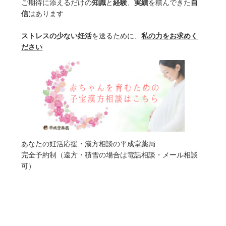
ご期待に添えるだけの
知識
と
経験
、
実績
を積んできた
自
信
はあります
ストレスの少ない妊活
を送るために、
私の力をお求めく
ださい
あなたの妊活応援・漢方相談の平成堂薬局
完全予約制（遠方・積雪の場合は電話相談・メール相談
可）