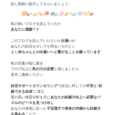
診し医師に処方してもらいましょう。
私の拙いブログを読んでくれた
あなたに感謝
です
このブログを読んでいただいた
出逢い
が
あなたの妊活を少しでも明るいものとし
また
赤ちゃんとの出逢いへと繋がることを願っています
私の言葉が
心
に届き
ブログ以上に
私の力が必要
と感じましたら
是非ご連絡ください
妊活サポートカウンセリング
で妊活に対しての
不安
を”
妊
娠できる自信
”に変え
質の高い体質分析を元に
あなたの妊娠力向上へ必要なパ
ズルのピースを見つけ出し
あなたの体質に合った
子宝漢方で身体の内側から妊娠力
を高める
ことで