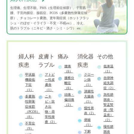
生理痛、生理不順、PMS（生理前症候群）、子宮筋
腫、子宮内膜症、腺筋症、PCOS（多嚢胞性卵巣症候
群）、チョコレート嚢胞、更年期症状（ホットフラッ
シュ・のぼせ・イライラ・不安・不眠etc）、冷え、
肌のトラブル（ニキビ・酒さ・シミ・シワ） etc.
婦人科
皮膚ト
痛み
消化器
その他
疾患
ラブル
疾患
腰痛
低体温
（6）
（1）
甲状腺
アトピ
クロー
腰椎分
自律神
機能低
ー性皮
ン病
離症
経失調
下症
膚炎
（1）
（6）
症（2）
（1）
（1）
潰瘍性
頭痛・
急性膀
多嚢胞
ニキ
大腸炎
偏頭痛
胱炎・
性卵巣
ビ・吹
（1）
（2）
腎盂腎
症候群
き出
慢性胃
炎（腎
（PCOS）
物・尋
炎（2）
盂炎）
（8）
常性痤
便秘
（2）
瘡（2）
不育症
（1）
慢性膀
（9）
下痢
胱炎