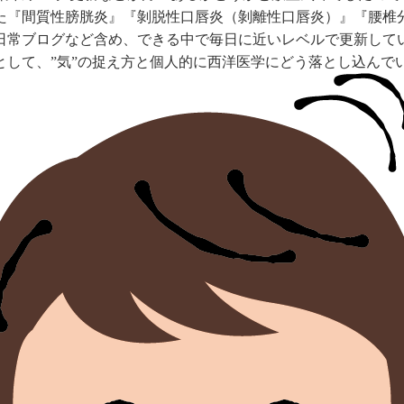
た『間質性膀胱炎』『剝脱性口唇炎（剝離性口唇炎）』『腰椎
日常ブログなど含め、できる中で毎日に近いレベルで更新して
として、”気”の捉え方と個人的に西洋医学にどう落とし込んで