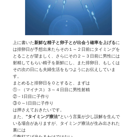
上に書いた
新鮮な精子と卵子とが出会う確率を上げる
に
は排卵日が予想出来たらその１～２日前にタイミングを
とることが望ましく、さらにその２～３日前に男性には
射精してもらい精子を新鮮にし、また排卵日、もしくは
その次の日にも夫婦生活をもつようにお伝えしていま
す。
まとめると排卵日を０とすると、まずは
①－（マイナス）３～４日目に男性射精
②－1日目に子作り
③０～1日目に子作り
は押さえておきたいです。
また、
”タイミング療法”
という言葉が少し誤解を生んで
いる場合がありますが、タイミング療法が生み出された
裏には
①数打てば当たるわけではない