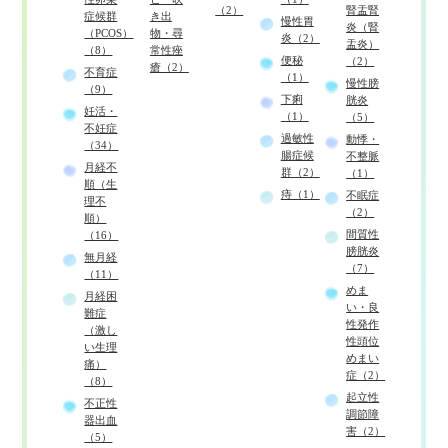
（2）
腎盂腎
症候群
き出
慢性胃
炎（腎
（PCOS）
物・尋
炎（2）
盂炎）
（8）
常性痤
便秘
（2）
瘡（2）
不育症
（1）
慢性膀
（9）
下痢
胱炎
妊活・
（1）
（5）
不妊症
過敏性
動悸・
（34）
腸症候
不整脈
月経不
群（2）
（1）
順（生
痔（1）
不眠症
理不
（2）
順）
間質性
（16）
膀胱炎
無月経
（7）
（11）
めま
月経困
い・良
難症
性発作
（激し
性頭位
い生理
めまい
痛）
症（2）
（8）
起立性
不正性
調節障
器出血
害（2）
（5）