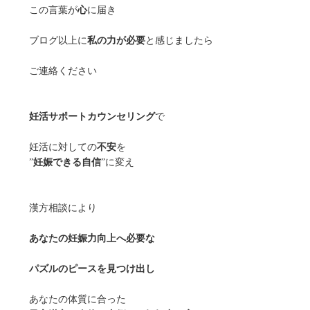
この言葉が
心
に届き
ブログ以上に
私の力が必要
と感じましたら
ご連絡ください
妊活サポートカウンセリング
で
妊活に対しての
不安
を
”
妊娠できる自信
”に変え
漢方相談により
あなたの妊娠力向上へ必要な
パズルのピースを見つけ出し
あなたの体質に合った