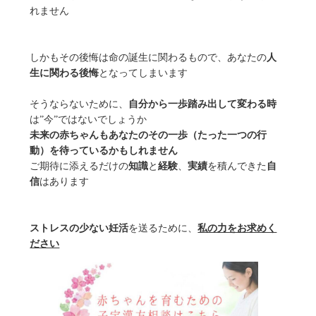
れません
しかもその後悔は命の誕生に関わるもので、あなたの
人
生に関わる後悔
となってしまいます
そうならないために、
自分から一歩踏み出して変わる時
は”今”ではないでしょうか
未来の赤ちゃんもあなたのその一歩（たった一つの行
動）を待っているかもしれません
ご期待に添えるだけの
知識
と
経験
、
実績
を積んできた
自
信
はあります
ストレスの少ない妊活
を送るために、
私の力をお求めく
ださい