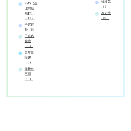
梅核気
PMS（生
（1）
理前症
冷え性
候群）
（6）
（12）
子宮筋
腫（6）
子宮内
膜症
（6）
更年期
障害
（3）
産後の
不調
（4）