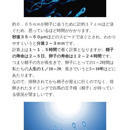
約０．０５ｍｍが卵子に会うために計約１７ｃｍほど泳
ぐため、思っているほど時間がかかります。
秒速３５～５０μｍ
ほどのスピードで泳ぐとされ、わかり
やすくいうと
分速２～３ｍｍ
です。
計算上は
１～１．５時間
で着く計算となりますが、
精子
の寿命は２～５日、卵子の寿命は１２～２４時間
です。
つまり精子の方が長生きで、卵子にとっての1～2時間は
私たちの
人生の１／10～20
、長さでいうと
5～10年
ほどに
あたります。
なので、排卵されてから精子が迎えに行くのでなく、排
卵されたタイミングで白馬の王子様（精子）が待ってい
る状況が望ましいです。