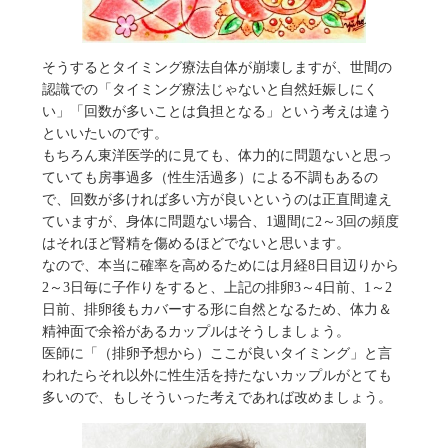
そうするとタイミング療法自体が崩壊しますが、世間の
認識での「タイミング療法じゃないと自然妊娠しにく
い」「回数が多いことは負担となる」という考えは違う
といいたいのです。
もちろん東洋医学的に見ても、体力的に問題ないと思っ
ていても房事過多（性生活過多）による不調もあるの
で、回数が多ければ多い方が良いというのは正直間違え
ていますが、身体に問題ない場合、1週間に2～3回の頻度
はそれほど腎精を傷めるほどでないと思います。
なので、本当に確率を高めるためには月経8日目辺りから
2～3日毎に子作りをすると、上記の排卵3～4日前、1～2
日前、排卵後もカバーする形に自然となるため、体力＆
精神面で余裕があるカップルはそうしましょう。
医師に「（排卵予想から）ここが良いタイミング」と言
われたらそれ以外に性生活を持たないカップルがとても
多いので、もしそういった考えであれば改めましょう。