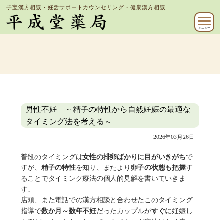
子宝漢方相談・妊活サポートカウンセリング・健康漢方相談
メニュー
男性不妊 ～精子の特性から自然妊娠の最適な
タイミング法を考える～
2026年03月26日
普段のタイミングは
女性の排卵ばかりに目がいきがち
で
すが、
精子の特性
を知り、またより
卵子の状態も把握
す
ることでタイミング療法の個人的見解を書いていきま
す。
店頭、また電話での漢方相談と合わせたこのタイミング
指導で
数か月～数年不妊
だったカップルが
すぐに
妊娠し