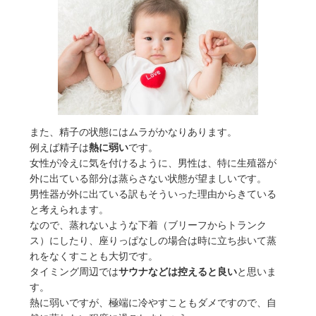
また、精子の状態にはムラがかなりあります。
例えば精子は
熱に弱い
です。
女性が冷えに気を付けるように、男性は、特に生殖器が
外に出ている部分は蒸らさない状態が望ましいです。
男性器が外に出ている訳もそういった理由からきている
と考えられます。
なので、蒸れないような下着（ブリーフからトランク
ス）にしたり、座りっぱなしの場合は時に立ち歩いて蒸
れをなくすことも大切です。
タイミング周辺では
サウナなどは控えると良い
と思いま
す。
熱に弱いですが、極端に冷やすこともダメですので、自