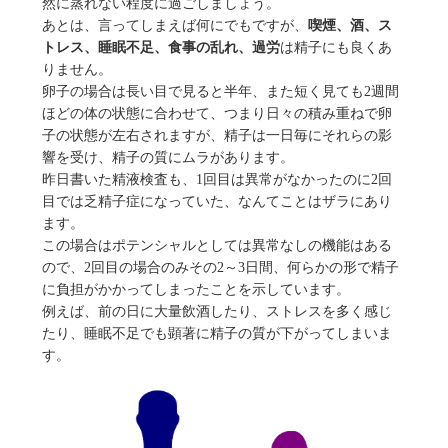
然に蒸れない程度に過ごしましょう。
あとは、言ってしまえば何にでもですが、
喫煙、酒、ス
トレス、睡眠不足、食事の乱れ、過労
は精子にも良くあ
りません。
卵子の場合は長い目で見ると半年、また短く見ても2週間
ほどの体の状態に合わせて、つまり日々の積み重ねで卵
子の状態が左右されますが、精子は一日毎にそれらの影
響を受け、精子の質にムラがあります。
昨日書いた精液検査も、1回目は異常がなかったのに2回
目では乏精子症になっていた、なんてことはザラにあり
ます。
この場合はポテンシャルとしては異常なしの機能はある
ので、2回目の場合のみその2～3日間、何らかの形で精子
に負担がかかってしまったことを示しています。
例えば、前の日に大量飲酒したり、ストレスを多く感じ
たり、睡眠不足でも顕著に精子の質が下がってしまいま
す。