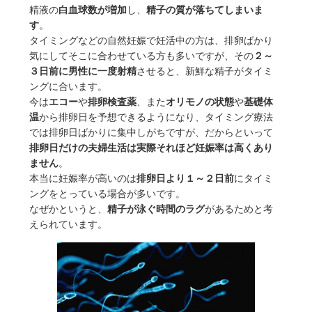
精液の
白血球数が増加
し、
精子の質が落ちてしまいま
す
。
タイミングなどの自然妊娠で妊活中の方は、排卵ばかり
気にしてそこに合わせている方も多いですが、その
２～
３日前に男性に一度射精
させると、新鮮な精子がタイミ
ングに合います。
今は
エコー
や
排卵検査薬
、また
オリモノの状態
や
基礎体
温
から排卵日を予想できるようになり、タイミング療法
では排卵日ばかりに集中しがちですが、だからといって
排卵日だけの夫婦生活は実際それほど妊娠率は高くあり
ません
。
本当に妊娠率が高いのは
排卵日より１～２日前
にタイミ
ングをとっている場合が多いです。
なぜかというと、
精子が泳ぐ時間のラグ
があるためと考
えられています。