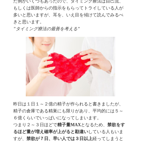
た例がいくつもあったので、タイミング療法は自己流、
もしくは医師からの指示をもらってトライしている人が
多いと思いますが、耳を、いえ目を傾けて読んでみるべ
きと思います。
”タイミング療法の最善を考える”
昨日は１日１～２億の精子が作られると書きましたが、
精子の倉庫である精巣にも限りがあり、平均的には５～
６億くらいでいっぱいになってしまいます。
つまり２～３日ほどで
精子量MAX
となるため、
禁欲をす
るほど量が増え確率が上がると勘違い
している人もいま
すが、
禁欲が７日、早い人では３日以上
経ってしまうと