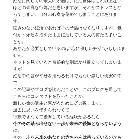
妊活に関しての最大の矛盾は、妊活自体はこれ以上ない
ほどの崇高な行為だと思いますが、それがストレスとな
ってしまい、自分の心身を傷めてしまうことにありま
す。
悩みのない妊活であればその矛盾はなくなりますが、気
付かず矛盾を抱えたまま妊活している人の何たる多いこ
とか。
あなたが必要としているのは”心に優しい妊活”かもしれま
せん。
ネットを見ていると奇跡的な例ばかり目立ってしまいま
すが
妊活中の皆が幸せを掴めるわけでもない厳しい現実の中
で
この記事やブログを読んだことや、このブログを通して
こちらにコンタクトを取ったことが、
新しい命の誕生と繋がるために尽力致します。
過去に思いを伝えられなくて
行動できなくて後悔している経験があるなら、
今のその踏み出せない一歩が未来の後悔とならないよう
に
。
その一歩を
未来のあなたの赤ちゃんは待っている
のかも