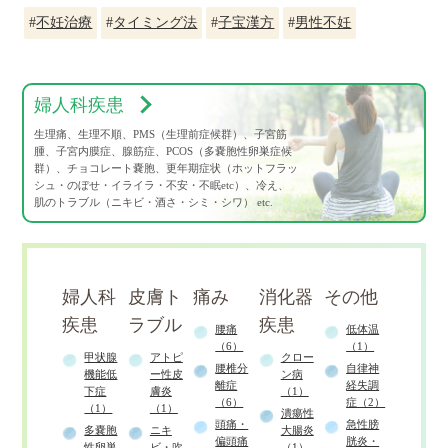
#
不妊治療
#
タイミング法
#
子宝漢方
#
男性不妊
婦人科疾患
生理痛、生理不順、PMS（生理前症候群）、子宮筋
腫、子宮内膜症、腺筋症、PCOS（多嚢胞性卵巣症候
群）、チョコレート嚢胞、更年期症状（ホットフラッ
シュ・のぼせ・イライラ・不安・不眠etc）、冷え、
肌のトラブル（ニキビ・酒さ・シミ・シワ） etc.
婦人科
皮膚ト
痛み
消化器
その他
疾患
ラブル
疾患
腰痛
低体温
（6）
（1）
甲状腺
アトピ
クロー
腰椎分
自律神
機能低
ー性皮
ン病
離症
経失調
下症
膚炎
（1）
（6）
症（2）
（1）
（1）
潰瘍性
頭痛・
急性膀
多嚢胞
ニキ
大腸炎
偏頭痛
胱炎・
性卵巣
ビ・吹
（1）