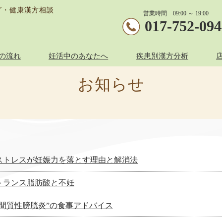
グ・健康漢方相談
営業時間 09:00 ～ 19:00
017-752-09
の流れ
妊活中のあなたへ
疾患別漢方分析
お知らせ
ストレスが妊娠力を落とす理由と解消法
トランス脂肪酸と不妊
”間質性膀胱炎”の食事アドバイス