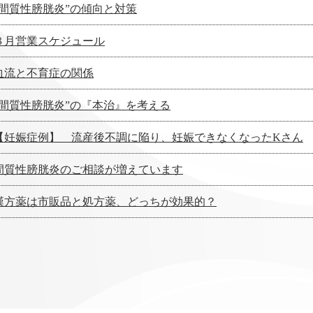
”間質性膀胱炎”の傾向と対策
８月営業スケジュール
血流と不育症の関係
”間質性膀胱炎”の『本治』を考える
【妊娠症例】 流産後不調に陥り、妊娠できなくなったKさん
間質性膀胱炎のご相談が増えています
漢方薬は市販品と処方薬、どっちが効果的？