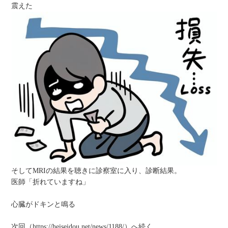
震えた
そしてMRIの結果を聴きに診察室に入り、診断結果。
医師「折れていますね」
心臓がドキンと鳴る
次回（
https://heiseidou.net/news/1188/
）へ続く