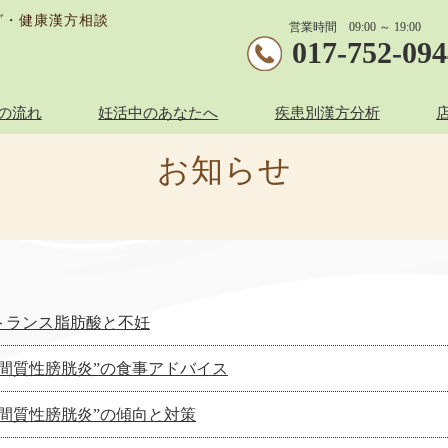
グ・健康漢方相談
営業時間 09:00 ～ 19:00
017-752-09
の流れ
妊活中のあなたへ
疾患別漢方分析
お知らせ
トランス脂肪酸と不妊
”間質性膀胱炎”の食事アドバイス
”間質性膀胱炎”の傾向と対策