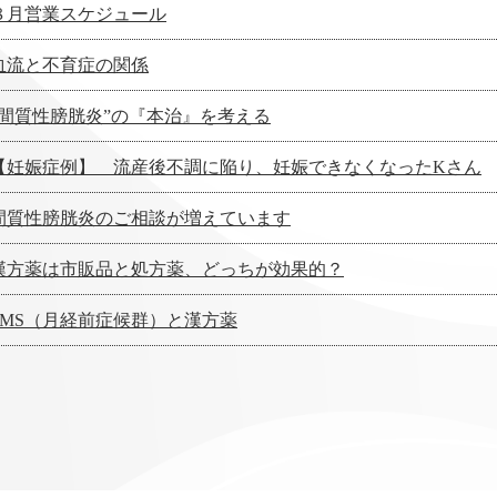
８月営業スケジュール
血流と不育症の関係
”間質性膀胱炎”の『本治』を考える
【妊娠症例】 流産後不調に陥り、妊娠できなくなったKさん
間質性膀胱炎のご相談が増えています
漢方薬は市販品と処方薬、どっちが効果的？
PMS（月経前症候群）と漢方薬