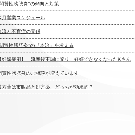
”間質性膀胱炎”の傾向と対策
８月営業スケジュール
血流と不育症の関係
”間質性膀胱炎”の『本治』を考える
【妊娠症例】 流産後不調に陥り、妊娠できなくなったKさん
間質性膀胱炎のご相談が増えています
漢方薬は市販品と処方薬、どっちが効果的？