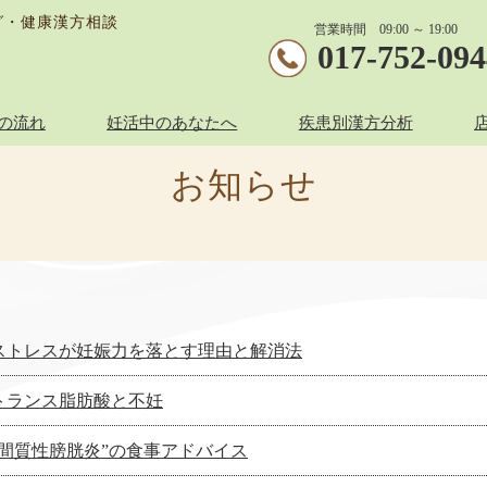
グ・健康漢方相談
営業時間 09:00 ～ 19:00
017-752-09
の流れ
妊活中のあなたへ
疾患別漢方分析
お知らせ
ストレスが妊娠力を落とす理由と解消法
トランス脂肪酸と不妊
”間質性膀胱炎”の食事アドバイス