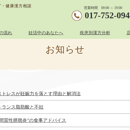
グ・健康漢方相談
営業時間 09:00 ～ 19:00
017-752-09
の流れ
妊活中のあなたへ
疾患別漢方分析
お知らせ
ストレスが妊娠力を落とす理由と解消法
トランス脂肪酸と不妊
”間質性膀胱炎”の食事アドバイス