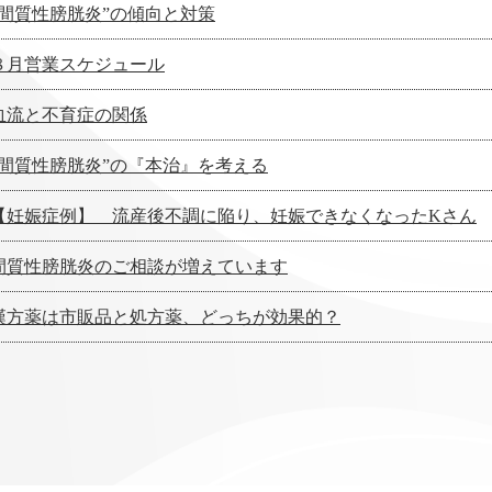
”間質性膀胱炎”の傾向と対策
８月営業スケジュール
血流と不育症の関係
”間質性膀胱炎”の『本治』を考える
【妊娠症例】 流産後不調に陥り、妊娠できなくなったKさん
間質性膀胱炎のご相談が増えています
漢方薬は市販品と処方薬、どっちが効果的？