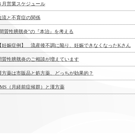
８月営業スケジュール
血流と不育症の関係
”間質性膀胱炎”の『本治』を考える
【妊娠症例】 流産後不調に陥り、妊娠できなくなったKさん
間質性膀胱炎のご相談が増えています
漢方薬は市販品と処方薬、どっちが効果的？
PMS（月経前症候群）と漢方薬