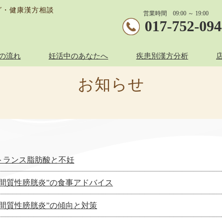
グ・健康漢方相談
営業時間 09:00 ～ 19:00
017-752-09
の流れ
妊活中のあなたへ
疾患別漢方分析
お知らせ
トランス脂肪酸と不妊
”間質性膀胱炎”の食事アドバイス
”間質性膀胱炎”の傾向と対策